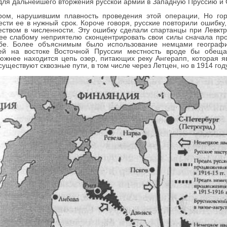
 для дальнейшего вторжения русской армии в Западную Пруссию и
ом, нарушившим плавность проведения этой операции, Но гор
сти ее в нужный срок. Короче говоря, русские повторили ошибку,
твом в численности. Эту ошибку сделали спартанцы при Левктра
ее слабому неприятелю сконцентрировать свои силы сначала про
обе. Более объяснимым было использование немцами географи
ей на востоке Восточной Пруссии местность вроде бы обеща
южнее находится цепь озер, питающих реку Ангерапп, которая 
уществуют сквозные пути, в том числе через Летцен, но в 1914 году