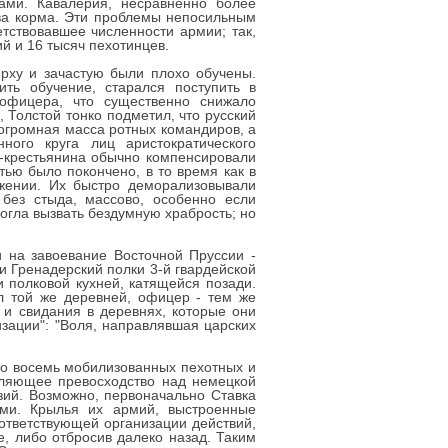
ами. Кавалерия, несравненно более
тва корма. Эти проблемы непосильным
тствовавшее численности армии; так,
й и 16 тысяч пехотинцев.
рху и зачастую были плохо обучены.
ть обучение, старался поступить в
офицера, что существенно снижало
 Толстой тонко подметил, что русский
 огромная масса ротных командиров, а
ого круга лиц аристократического
-крестьянина обычно компенсировали
тью было покончено, в то время как в
ожении. Их быстро деморализовывали
без стыда, массово, особенно если
огла вызвать бездумную храбрость; но
 на завоевание Восточной Пруссии -
и Гренадерский полки 3-й гвардейской
и полковой кухней, катящейся позади.
л той же деревней, офицер - тем же
и свидания в деревнях, которые они
зации": "Воля, направлявшая царских
то восемь мобилизованных пехотных и
авляющее превосходство над немецкой
изий. Возможно, первоначально Ставка
ми. Крылья их армий, выстроенные
оответствующей организации действий,
е, либо отбросив далеко назад. Таким