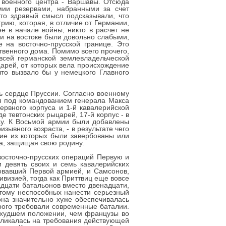
 военного центра - Варшавы. Отсюда
мии резервами, набранными за счет
сто здравый смысл подсказывали, что
рию, которая, в отличие от Германии,
е в начале войны, никто в расчет не
ии на востоке были довольно слабыми,
 на восточно-прусской границе. Это
твенного дома. Помимо всего прочего,
всей германской землевладельческой
царей, от которых вела происхождение
что вызвало бы у немецкого Главного
ть сердце Пруссии. Согласно военному
я под командованием генерала Макса
зервного корпуса и 1-й кавалерийской
де тевтонских рыцарей, 17-й корпус - в
лау. К Восьмой армии были добавлены
ывного возраста, - в результате чего
гие из которых были завербованы или
га, защищая свою родину.
восточно-прусских операций Первую и
 девять своих и семь кавалерийских
довавший Первой армией, и Самсонов,
визией, тогда как Приттвиц еще вовсе
дцати батальонов вместо двенадцати,
этому неспособных нанести серьезный
она значительно хуже обеспечивалась
рого требовали современные баталии.
о худшем положении, чем французы во
кликалась на требования действующей