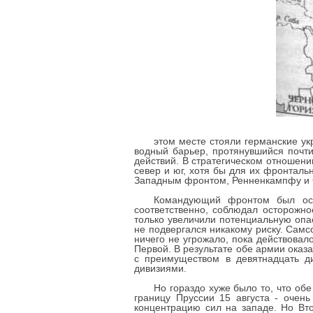
этом месте стояли германские ук
водный барьер, протянувшийся почти
действий. В стратегическом отношени
север и юг, хотя бы для их фронтал
Западным фронтом, Ренненкампфу и 
Командующий фронтом был осв
соответственно, соблюдал осторожно
только увеличили потенциальную опа
не подвергался никакому риску. Самс
ничего не угрожало, пока действова
Первой. В результате обе армии ока
с преимуществом в девятнадцать д
дивизиями.
Но гораздо хуже было то, что об
границу Пруссии 15 августа - очен
концентрацию сил на западе. Но Вто