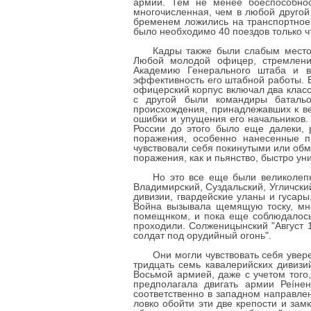
армии. Тем не менее боеспособнос
многочисленная, чем в любой другой
бременем ложились на транспортное 
было необходимо 40 поездов только чт
Кадры также были слабым место
Любой молодой офицер, стремления
Академию Генерального штаба и вс
эффективность его штабной работы. В
офицерский корпус включал два класс
с другой были командиры батальо
происхождения, принадлежавших к в
ошибки и упущения его начальников. 
России до этого было еще далеки, 
поражения, особенно нанесенные п
чувствовали себя покинутыми или обма
поражения, как и пьянство, быстро у
Но это все еще были великолеп
Владимирский, Суздальский, Угличский
дивизии, гвардейские уланы и гусары
Война вызывала щемящую тоску, мно
помещнком, и пока еще соблюдалось
проходили. Солженицынский "Август 
солдат под орудийный огонь".
Они могли чувствовать себя увер
тридцать семь кавалерийских дивизи
Восьмой армией, даже с учетом того,
предполагала двигать армии Реíне
соответственно в западном направлен
ловко обойти эти две крепости и зам