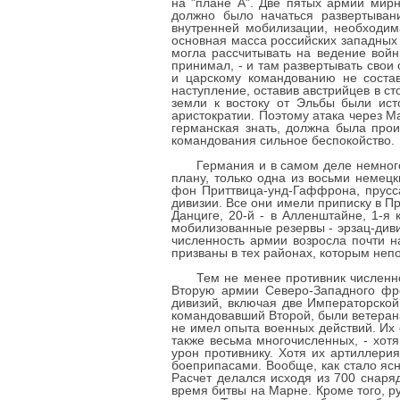
на "плане А". Две пятых армии мир
должно было начаться развертыван
внутренней мобилизации, необходима
основная масса российских западных 
могла рассчитывать на ведение войн
принимал, - и там развертывать свои
и царскому командованию не состав
наступление, оставив австрийцев в ст
земли к востоку от Эльбы были ист
аристократии. Поэтому атака через М
германская знать, должна была прои
командования сильное беспокойство.
Германия и в самом деле немного
плану, только одна из восьми неме
фон Приттвица-унд-Гаффрона, пруссак
дивизии. Все они имели приписку в Пру
Данциге, 20-й - в Алленштайне, 1-я
мобилизованные резервы - эрзац-диви
численность армии возросла почти н
призваны в тех районах, которым неп
Тем не менее противник численн
Вторую армии Северо-Западного фро
дивизий, включая две Императорской
командовавший Второй, были ветерана
не имел опыта военных действий. Их
также весьма многочисленных, - хот
урон противнику. Хотя их артиллери
боеприпасами. Вообще, как стало яс
Расчет делался исходя из 700 снаря
время битвы на Марне. Кроме того, 