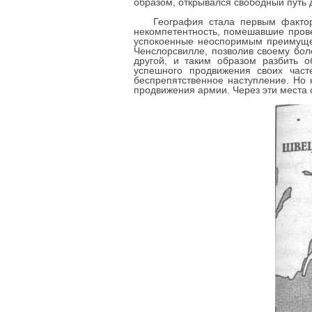
образом, открывался свободный путь
География стала первым фактор
некомпетентность, помешавшие прове
успокоенные неоспоримым преимущес
Ченслорсвилле, позволив своему бол
другой, и таким образом разбить 
успешного продвижения своих част
беспрепятственное наступление. Но 
продвижения армии. Через эти места с