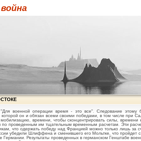
 война
ОСТОКЕ
 "Для военной операции время - это все". Следование этому 
, которой он и обязан всеми своими победами, в том числе при С
мобилизацию, времени, чтобы сконцентрировать силы, времени н
бы по проведенным им тщательным временным расчетам. Эти расч
кам, что одержать победу над Францией можно только лишь за с
оссии убедили Шлиффена и сменившего его Мольтке, что пройдет с
це Германии. Результаты проведенных в германском Генштабе вое