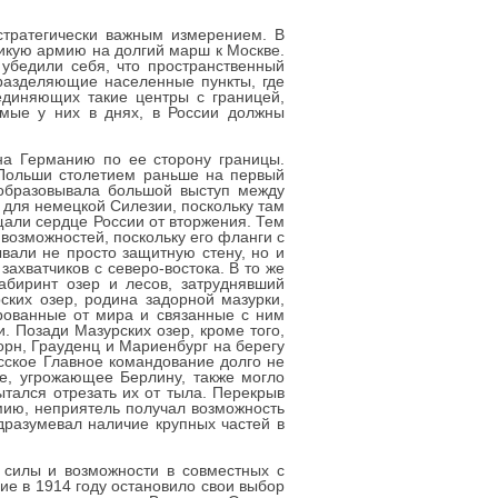
 стратегически важным измерением. В
икую армию на долгий марш к Москве.
убедили себя, что пространственный
 разделяющие населенные пункты, где
единяющих такие центры с границей,
емые у них в днях, в России должны
 на Германию по ее сторону границы.
 Польши столетием раньше на первый
 образовывала большой выступ между
у для немецкой Силезии, поскольку там
щали сердце России от вторжения. Тем
возможностей, поскольку его фланги с
вали не просто защитную стену, но и
хватчиков с северо-востока. В то же
биринт озер и лесов, затруднявший
ких озер, родина задорной мазурки,
рованные от мира и связанные с ним
. Позади Мазурских озер, кроме того,
рн, Грауденц и Мариенбург на берегу
сское Главное командование долго не
ие, угрожающее Берлину, также могло
тался отрезать их от тыла. Перекрыв
мию, неприятель получал возможность
дразумевал наличие крупных частей в
 силы и возможности в совместных с
ие в 1914 году остановило свои выбор