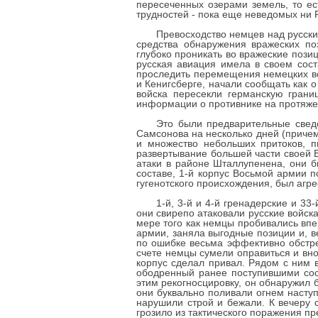
пересеченных озерами земель, то ес
трудностей - пока еще неведомых ни 
Превосходство немцев над русски
средства обнаружения вражеских по
глубоко проникать во вражеские позиц
русская авиация имела в своем сост
проследить перемещения немецких во
и Кенигсберге, начали сообщать как о
войска пересекли германскую грани
информации о противнике на протяже
Это были предварительные свед
Самсонова на несколько дней (причем
и множество небольших притоков, п
развертывание большей части своей В
атаки в районе Шталлупенена, они 
составе, 1-й корпус Восьмой армии 
гугенотского происхождения, был агре
1-й, 3-й и 4-й гренадерские и 3
они свирепо атаковали русские войск
мере того как немцы пробивались впе
армии, заняла выгодные позиции и, в
по ошибке весьма эффективно обстре
счете немцы сумели оправиться и вно
корпус сделал привал. Рядом с ним 
ободренный ранее поступившими соо
этим рекогносцировку, он обнаружил б
они буквально поливали огнем насту
нарушили строй и бежали. К вечеру 
грозило из тактического поражения пр