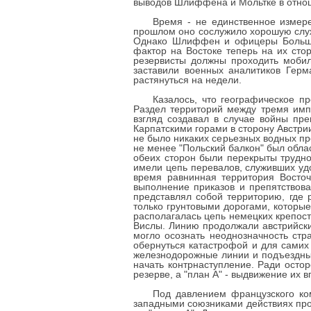
выводов Шлиффена и Мольтке в отно
Время - не единственное измере
прошлом оно сослужило хорошую служ
Однако Шлиффен и офицеры Большого
фактор на Востоке теперь на их сто
резервисты должны проходить мобил
заставили военных аналитиков Герм
растянуться на недели.
Казалось, что географическое п
Раздел территорий между тремя имп
взгляд создавал в случае войны пр
Карпатскими горами в сторону Австрии
не было никаких серьезных водных пр
не менее "Польский балкон" был обла
обеих сторон были перекрыты трудно
имели цепь перевалов, служивших уд
время равнинная территория Восто
выполнение приказов и препятствов
представлял собой территорию, где
только грунтовыми дорогами, которые
располагалась цепь немецких крепос
Вислы. Линию продолжали австрийски
могло осознать неоднозначность стр
обернуться катастрофой и для самих
железнодорожные линии и подъездные
начать контрнаступление. Ради осто
резерве, а "план А" - выдвижение их в
Под давлением французского ком
западными союзниками действиях прот