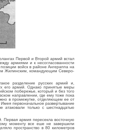
 флангах Первой и Второй армий встал
между армиями и к несогласованности
 позиции войск в районе Ангераппа на
алом Жилинским, командующим Северо-
акое разделение русских армий и,
вух его армий. Однако принятые меры
йском побережье, который и без того
вском направлении, где ему тоже пока
ижно в промежутке, отделяющем ее от
. Имея первоначальное развертывание
е атаковали только с шестнадцатью
ей. Первая армия пересекла восточную
этому моменту все еше не завершили
деляло пространство в 80 километров