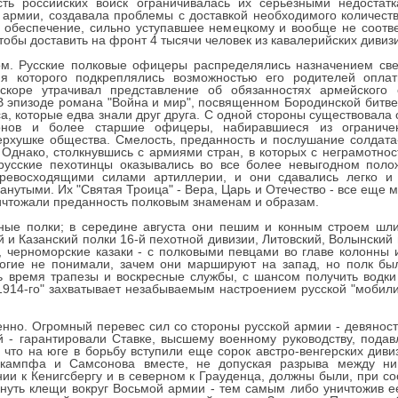
ть российских войск ограничивалась их серьезными недостатк
 армии, создавала проблемы с доставкой необходимого количес
обеспечение, сильно уступавшее немецкому и вообще не соотве
обы доставить на фронт 4 тысячи человек из кавалерийских дивизи
м. Русские полковые офицеры распределялись назначением све
 которого подкреплялись возможностью его родителей оплати
коре утрачивал представление об обязанностях армейского 
 эпизоде романа "Война и мир", посвященном Бородинской битве,
а, которые едва знали друг друга. С одной стороны существовала
нов и более старшие офицеры, набиравшиеся из ограниченн
ерхушке общества. Смелость, преданность и послушание солдата
Однако, столкнувшись с армиями стран, в которых с неграмотнос
русские пехотинцы оказывались во все более невыгодном пол
ревосходящими силами артиллерии, и они сдавались легко и 
нутыми. Их "Святая Троица" - Вера, Царь и Отечество - все еще м
ничтожали преданность полковым знаменам и образам.
ные полки; в середине августа они пешим и конным строем шли
 и Казанский полки 16-й пехотной дивизии, Литовский, Волынский 
, черноморские казаки - с полковыми певцами во главе колонны 
гие не понимали, зачем они маршируют на запад, но полк бы
 время трапезы и воскресные службы, с шансом получить водки 
1914-го" захватывает незабываемым настроением русской "мобили
енно. Огромный перевес сил со стороны русской армии - девянос
й - гарантировали Ставке, высшему военному руководству, под
 что на юге в борьбу вступили еще сорок австро-венгерских див
нкампфа и Самсонова вместе, не допуская разрыва между ни
ии к Кенигсбергу и в северном к Грауденца, должны были, при с
кнуть клещи вокруг Восьмой армии - тем самым либо уничтожив е