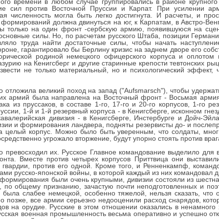
ного времени в любом случае группировались в районе крупного
ие сил против Восточной Пруссии и Карпат. При усилении ар
я численность могла быть легко достигнута. И расчеты, и про
формирований должна двинуться на юг, к Карпатам, в Австро-Венг
ы только на один фронт -сербскую армию, появившуюся на сцен
 основные силы. Но, по расчетам русского Штаба, позиции Герман
ляло труда найти достаточные силы, чтобы начать наступление
ороне, гарантировало бы Берлину кризис на заднем дворе его собс
орической родиной немецкого офицерского корпуса и оплотом 
азурию на Кенигсберг и другие старинные крепости тевтонских ры
звести не только материальный, но и психологический эффект, 
 отложила великий поход на запад ("Aufsmarsch"), чтобы удержа
цких армий была направлена на Восточный фронт - Восьмая арми
а из пруссаков, в составе 1-го, 17-го и 20-го корпусов, 1-го ре
ссии, 1-й и 1-й резервный корпуса - в Кенигсберге, исконном гнез
 кавалерийская дивизия - в Кенигсберге, Инстербурге и Дойч-Эй
зии и формирования ландвера, подняты резервисты до- и послеприз
а целый корпус. Можно было быть уверенным, что солдаты, мно
осредственно угрожало вторжение, будут упорно стоять против вра
о превосходил их. Русское Главное командование выделило для 
нта. Вместе против четырех корпусов Приттвица они выставили
 гвардии, против его одной. Кроме того, и Ренненкампф, коман
ми русско-японской войны, в которой каждый из них командовал ди
 формирования были очень крупными, дивизии состояли из шестна
я, по общему признанию, зачастую почти неподготовленных и по
я была слабее немецкой, особенно тяжелой, нельзя сказать, что 
но позже, все армии серьезно недооценили расход снарядов, кото
дов на орудие. Русские в этом отношении оказались в ненамног
русская военная промышленность весьма оперативно и успешно от