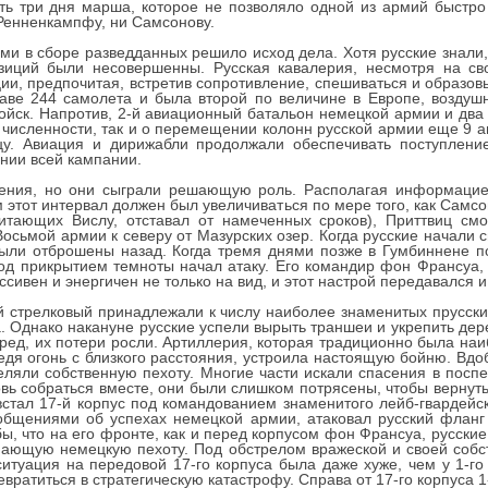
ть три дня марша, которое не позволяло одной из армий быстро
Ренненкампфу, ни Самсонову.
ми в сборе разведданных решило исход дела. Хотя русские знали,
зиций были несовершенны. Русская кавалерия, несмотря на св
ии, предпочитая, встретив сопротивление, спешиваться и образовы
аве 244 самолета и была второй по величине в Европе, воздушн
йск. Напротив, 2-й авиационный батальон немецкой армии и два
 численности, так и о перемещении колонн русской армии еще 9 авг
цу. Авиация и дирижабли продолжали обеспечивать поступлен
нии всей кампании.
ения, но они сыграли решающую роль. Располагая информацие
 этот интервал должен был увеличиваться по мере того, как Самсо
итающих Вислу, отставал от намеченных сроков), Приттвиц см
осьмой армии к северу от Мазурских озер. Когда русские начали с
были отброшены назад. Когда тремя днями позже в Гумбиннене п
под прикрытием темноты начал атаку. Его командир фон Франсуа,
ссивен и энергичен не только на вид, и этот настрой передавался и
3-й стрелковый принадлежали к числу наиболее знаменитых прусск
а. Однако накануне русские успели вырыть траншеи и укрепить дер
ред, их потери росли. Артиллерия, которая традиционно была на
едя огонь с близкого расстояния, устроила настоящую бойню. Вдо
ляли собственную пехоту. Многие части искали спасения в поспе
вь собраться вместе, они были слишком потрясены, чтобы вернуть
встал 17-й корпус под командованием знаменитого лейб-гвардейск
бщениями об успехах немецкой армии, атаковал русский фланг 
ы, что на его фронте, как и перед корпусом фон Франсуа, русские
пающую немецкую пехоту. Под обстрелом вражеской и своей собс
ситуация на передовой 17-го корпуса была даже хуже, чем у 1-г
евратиться в стратегическую катастрофу. Справа от 17-го корпуса