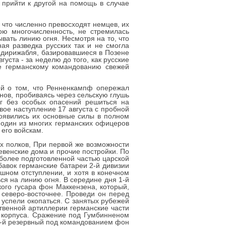
 прийти к другой на помощь в случае
 что численно превосходят немцев, их
ою многочисленность, не стремилась
вать линию огня. Несмотря на то, что
ая разведка русских так и не смогла
 дирижабля, базировавшиеся в Позене
уста - за неделю до того, как русские
ие германскому командованию свежей
й о том, что Ренненкампф опережал
нов, пробиваясь через сельскую глушь
ог без особых опасений решиться на
вое наступление 17 августа с пробной
оявились их основные силы в полном
 один из многих германских офицеров
 его войскам.
их полков, При первой же возможности
евенские дома и прочие постройки. По
иболее подготовленной частью царской
бавок германские батареи 2-й дивизии
шном отступлении, и хотя в конечном
ся на линию огня. В середине дня 1-й
ого гусара фон Маккензена, который,
северо-восточнее. Проведи он перед
 успели окопаться. С занятых рубежей
твенной артиллерии германские части
о корпуса. Сражение под Гумбинненом
 1-й резервный под командованием фон