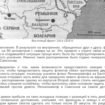
Восточный фронт 1914-1918 гг.
репления. В результате на внутренних, обращенных друг к другу,
 на 80 километров с севера на юг. Это привело к утрате связи 
и в создавшейся ситуации проще всего было бы перегруппировать
ьного усиления. Именно такое распоряжение было отдано генер
Самсонову.
едомлен о том, какие возможности предоставляло немцам т
сть, чтобы предусмотреть защиту флангов обеих группировок д
сность ситуации, поскольку усилили фланг Ренненкампфа на Балти
онов отправил часть войск для прикрытия левого фланга на варша
ло распоряжение одному из корпусов Второй армии стоять неподв
зались слишком ослаблены, чтобы выполнить свою основную задачу
ивизий против девяти, Ренненкампф и Самсонов на самом дел
е армии прибыли на свои исходные позиции с разницей в пять дн
ь похвальное достижение, учитывая, что французы и немцы к 
рая армия смогла сделать это только после 20 августа. Их раз