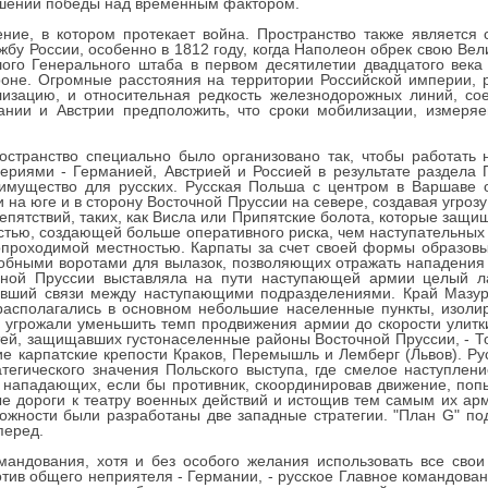
шении победы над временным фактором.
ние, в котором протекает война. Пространство также является
бу России, особенно в 1812 году, когда Наполеон обрек свою Вел
 Генерального штаба в первом десятилетии двадцатого века 
роне. Огромные расстояния на территории Российской империи,
изацию, и относительная редкость железнодорожных линий, со
ании и Австрии предположить, что сроки мобилизации, измеря
ространство специально было организовано так, чтобы работать
ериями - Германией, Австрией и Россией в результате раздела
еимущество для русских. Русская Польша с центром в Варшаве
 на юге и в сторону Восточной Пруссии на севере, создавая угроз
епятствий, таких, как Висла или Припятские болота, которые защи
стью, создающей больше оперативного риска, чем наступательных 
проходимой местностью. Карпаты за счет своей формы образовы
обными воротами для вылазок, позволяющих отражать нападения за
чной Пруссии выставляла на пути наступающей армии целый ла
авший связи между наступающими подразделениями. Край Мазурс
 располагались в основном небольшие населенные пункты, изоли
 угрожали уменьшить темп продвижения армии до скорости улитки
тей, защищавших густонаселенные районы Восточной Пруссии, - То
е карпатские крепости Краков, Перемышль и Лемберг (Львов). Ру
атегического значения Польского выступа, где смелое наступлен
 нападающих, если бы противник, скоординировав движение, попы
 дороги к театру военных действий и истощив тем самым их ар
рожности были разработаны две западные стратегии. "План G" по
перед.
андования, хотя и без особого желания использовать все свои
ив общего неприятеля - Германии, - русское Главное командован