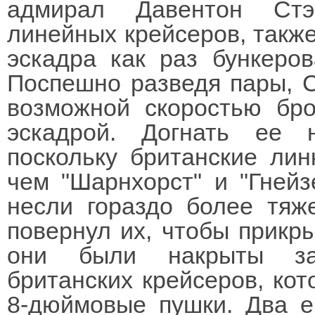
адмирал Давентон Стэ
линейных крейсеров, также 
эскадра как раз бункеров
Поспешно разведя пары, С
возможной скоростью бро
эскадрой. Догнать ее 
поскольку британские ли
чем "Шарнхорст" и "Гнейз
несли гораздо более тяж
повернул их, чтобы прикры
они были накрыты за
британских крейсеров, кот
8-дюймовые пушки. Два е