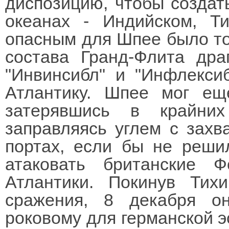
диспозицию, чтобы создат
океанах - Индийском, Т
опасным для Шпее было то
состава Гранд-Флита дра
"Инвинсибл" и "Инфлекси
Атлантику. Шпее мог еще
затерявшись в крайни
заправляясь углем с захв
портах, если бы не реши
атаковать британские 
Атлантики. Покинув Тих
сражения, 8 декабря о
роковому для германской э