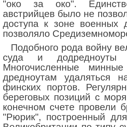
"око за око". Единств
австрийцев было не позвол
доступа к зоне военных 
позволяло Средиземномор
Подобного рода войну ве
суда и додредноуты п
Многочисленные минные
дредноутам удаляться н
финских портов. Регуляр
береговых позиций с моря
конечном счете провели б
"Рюрик", построенный для
Великобритании по типу с