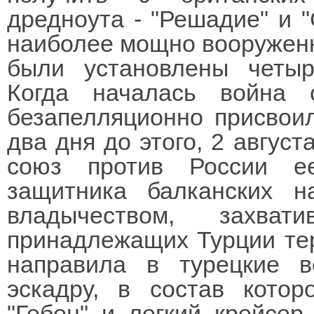
дредноута - "Решадие" и 
наиболее мощно вооруженны
были установлены четыр
Когда началась война 
безапелляционно присвоил
два дня до этого, 2 авгус
союз против России ее
защитника балканских н
владычеством, захват
принадлежащих Турции те
направила в турецкие 
эскадру, в состав кото
"Гебен" и легкий крейсер