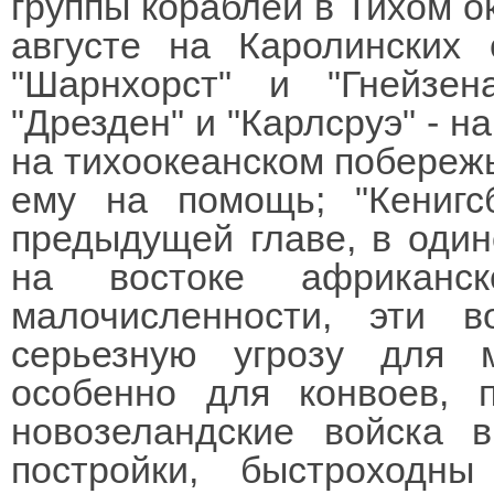
группы кораблей в Тихом ок
августе на Каролинских 
"Шарнхорст" и "Гнейзе
"Дрезден" и "Карлсруэ" - н
на тихоокеанском побережь
ему на помощь; "Кенигс
предыдущей главе, в оди
на востоке африканск
малочисленности, эти в
серьезную угрозу для м
особенно для конвоев, 
новозеландские войска 
постройки, быстроход