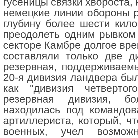
гусеницы связки хвороста, 
немецкие линии обороны р
глубину более шести кило
преодолеть одним рывком 
секторе Камбре долгое вре
составляли только две д
резервная, поддерживаем
20-я дивизия ландвера бы
как "дивизия четвертог
резервная дивизия, б
находилась под командов
артиллериста, который, ч
военных, учел возмож