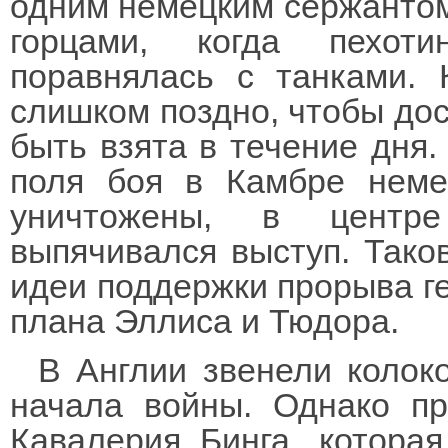
одним немецким сержантом
горцами, когда пехот
поравнялась с танками. 
слишком поздно, чтобы дос
быть взята в течение дня. 
поля боя в Камбре неме
уничтожены, в центр
выпячивался выступ. Таков
идеи поддержки прорыва г
плана Эллиса и Тюдора.
В Англии звенели колок
начала войны. Однако п
Кавалерия Бинга, котора