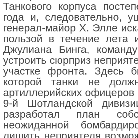
Танкового корпуса посте
года и, следовательно, у
генерал-майор X. Элле иск
пользой в течение лета 
Джулиана Бинга, команд
устроить сюрприз неприяте
участке фронта. Здесь б
которой танки не долж
артиллерийских офицеров 
9-й Шотландской дивиз
разработал план собс
неожиданной бомбардир
лишить неприятеля возмож