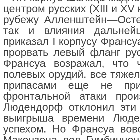
центром русских (XIII и XV
рубежу Алленштейн—Остер
так и влияния дальней
приказал I корпусу Франсуа
прорвать левый фланг русс
Франсуа возражал, что ч
полевых орудий, все тяже
припасами еще не при
фронтальной атаки прои
Людендорф отклонил эти 
выигрыша времени Люде
успехом. Но Франсуа вов
Макензена под Гумбиннен