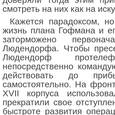
смотреть на них как на иск
Кажется парадоксом, н
жизнь плана Гофмана и е
заторможено первонач
Людендорфа. Чтобы пресе
Людендорф протеле
непосредственно команду
действовать до приб
самостоятельно. На фрон
XVII корпуса использо
прекратили свое отступле
быстроте развития операц