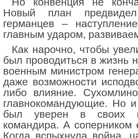
Но конвенция не конч
Новый план предвидел
германцев – наступлени
главным ударом, развивае
Как нарочно, чтобы увел
был проводиться в жизнь не
военным министром гене
даже возможности исподво
либо влияние. Сухомлино
главнокомандующие. Но и 
был уверен в своих г
командира. А соперником 
Когда вспыхнула война, ц