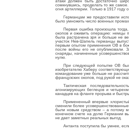
атаки должен быть достаточно шир
сомкнувшись, проделать то же самое.
огня артиллерии. Только в 1917 году 
Германцам же предоставили испо
было умножить число военных промах
Первая ошибка произошла тогда,
окопов и оживить операцию: немцы п
была растрачена зря и больше не вер
участок Нев-Шапель германцы выпус
первым опытом применения ОВ в бою.
после войны его не опубликовали. 
снаряды, начиненные усовершенствов
нулю.
При следующей попытке ОВ были
изобретателю Хаберу соответствующи
командование уже больше не рассчиты
французских окопов, под рукой не ока
Тактическая последовательно
агонизирующих беглецов и четырехм
канадцев на фланге прорыва и быстры
Примененный впервые хлористый 
сменили более усовершенствованные 
были новым средством – а потому ми
конечном счете на долю Германии в
не дает заметных реальных выгод.
Антанта поступила бы умнее, есл