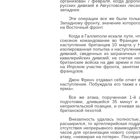
организован 7 февраля, когда дорог
русских дивизий в Августовских леса
западнее.
Эти операции все же были тольк
Западному фронту, значение которого
на Восточный фронт.
Когда в Галлиполи искали пути, ч
союзное командование во Франции 
наступление британцев 10 марта у Н
изолированная попытка к наступлени
дивизий, сведенных из заграничных 
кавалерийских дивизий, не считая н
британские войска на две армии и п
на Ипрском участке фронта, занятом
французов.
Джон Френч отдавал себе отчет в
наступление. Побуждала его также к
ярма».
Все же атака, порученная 1-й
подготовки, длившейся 35 минут и
неприятельской позиции, и огневая з
британской пехотой.
Внезапность удалась полностью
расширился, то артиллерийская подде
отсутствия непрерывного взаимодейс
часов для организации нового сопро
атаку, «невзирая на потери». Последн