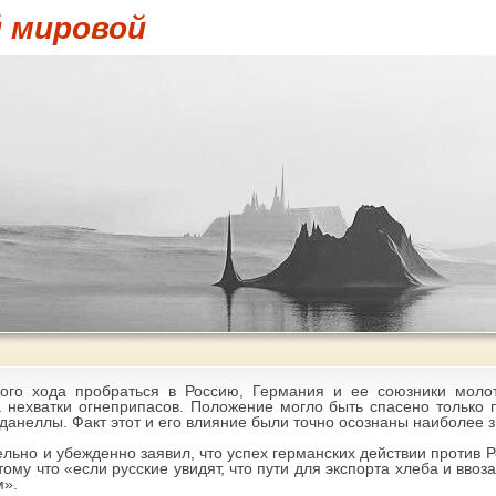
й мировой
ого хода пробраться в Россию, Германия и ее союзники молот
 нехватки огнеприпасов. Положение могло быть спасено только п
рданеллы. Факт этот и его влияние были точно осознаны наиболее
ьно и убежденно заявил, что успех германских действии против Р
му что «если русские увидят, что пути для экспорта хлеба и ввоз
м».