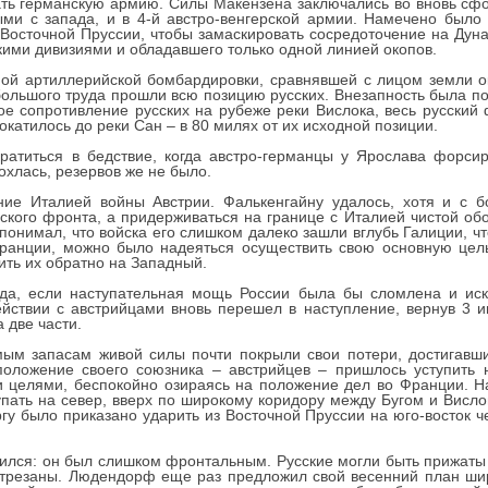
ть германскую армию. Силы Макензена заключались во вновь сф
ми с запада, и в 4-й австро-венгерской армии. Намечено было 
 Восточной Пруссии, чтобы замаскировать сосредоточение на Дуна
кими дивизиями и обладавшего только одной линией окопов.
ной артиллерийской бомбардировки, сравнявшей с лицом земли о
 большого труда прошли всю позицию русских. Внезапность была по
кое сопротивление русских на рубеже реки Вислока, весь русский 
катилось до реки Сан – в 80 милях от их исходной позиции.
ратиться в бедствие, когда австро-германцы у Ярослава форси
охлась, резервов же не было.
е Италией войны Австрии. Фалькенгайну удалось, хотя и с бо
ского фронта, а придерживаться на границе с Италией чистой об
понимал, что войска его слишком далеко зашли вглубь Галиции, ч
ранции, можно было надеяться осуществить свою основную цел
ить их обратно на Западный.
да, если наступательная мощь России была бы сломлена и иск
ействии с австрийцами вновь перешел в наступление, вернув 3 
 две части.
ым запасам живой силы почти покрыли свои потери, достигавши
положение своего союзника – австрийцев – пришлось уступить
и целями, беспокойно озираясь на положение дел во Франции. 
упать на север, вверх по широкому коридору между Бугом и Вислой
гу было приказано ударить из Восточной Пруссии на юго-восток ч
ился: он был слишком фронтальным. Русские могли быть прижаты
 отрезаны. Людендорф еще раз предложил свой весенний план ши