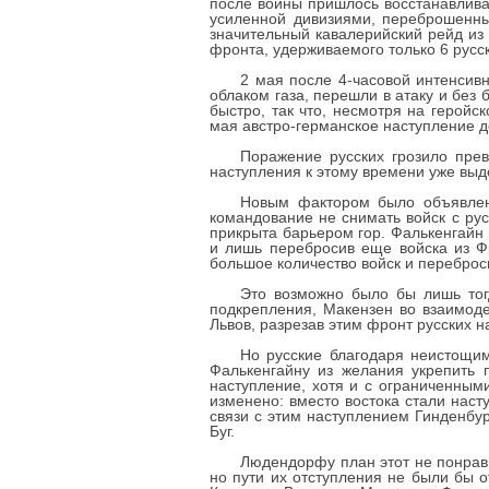
после войны пришлось восстанавлива
усиленной дивизиями, переброшенны
значительный кавалерийский рейд из
фронта, удерживаемого только 6 русс
2 мая после 4-часовой интенсив
облаком газа, перешли в атаку и без
быстро, так что, несмотря на геройс
мая австро-германское наступление до
Поражение русских грозило прев
наступления к этому времени уже выд
Новым фактором было объявлени
командование не снимать войск с рус
прикрыта барьером гор. Фалькенгайн 
и лишь перебросив еще войска из Ф
большое количество войск и переброс
Это возможно было бы лишь тог
подкрепления, Макензен во взаимод
Львов, разрезав этим фронт русских на
Но русские благодаря неистощим
Фалькенгайну из желания укрепить 
наступление, хотя и с ограниченным
изменено: вместо востока стали наст
связи с этим наступлением Гинденбур
Буг.
Людендорфу план этот не понрав
но пути их отступления не были бы