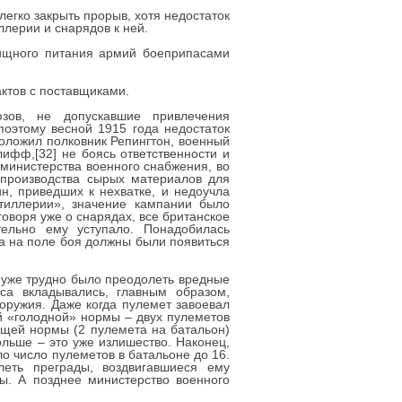
егко закрыть прорыв, хотя недостаток
лерии и снарядов к ней.
ищного питания армий боеприпасами
актов с поставщиками.
зов, не допускавшие привлечения
поэтому весной 1915 года недостаток
положил полковник Репингтон, военный
ифф,[32] не боясь ответственности и
 министерства военного снабжения, во
 производства сырых материалов для
н, приведших к нехватке, и недоучла
тиллерии», значение кампании было
говоря уже о снарядах, все британское
ельно ему уступало. Понадобилась
а на поле боя должны были появиться
ь уже трудно было преодолеть вредные
са вкладывались, главным образом,
оружия. Даже когда пулемет завоевал
й «голодной» нормы – двух пулеметов
ющей нормы (2 пулемета на батальон)
ольше – это уже излишество. Наконец,
 число пулеметов в батальоне до 16.
еть преграды, воздвигавшиеся ему
ы. А позднее министерство военного