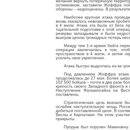
желание вернуть потерянную территор
оптимизмом, заставили Жоффра пой
обороны – недооценены. В результате
Наиболее крупная атака провод
вновь оказалось невозможным пробить
в 4 мили. Атака эта была от бита п
тщательной подготовке к этой операц
резервы запаздывали и были недост
выиграв ценою громадных потерь неск
Между тем 1-я армия Хейга пере
операции заключалась в том, что
пространством в 4 мили, и затем ок
усилить свои укрепления.
Атака быстро выдохлась из-за гро
Под давлением Жоффра атака б
продолжалась до 27 мая. Более широ
102 500 бойцов – почти в два раза б
крепость своего Западного фронта и
Наступление Фалькенгайна на Вост
поставлены.
Стратегическая цель вначале б
ослабив наступательную мощь Росси
добиться поставленной цели. В соотв
Вислы и Карпатами. На этом участк
прикрыты.
Прорыв был поручен Макензену.