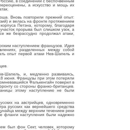
 Россию, в соединении с беспочвенным
ереоценены, а искусство и мощь их
так.
оша. Вновь повторили прежний опыт:
изий) и велась на фронте протяжением
корпуса Петэна, которому, благодаря
 участок прорыва был слишком узок, а
се же безрассудно продолжал атаки,
ироким наступлением французов. Идея
влениях, разделенных между собой
вать опыт первой атаки Нев-Шапель и
цев.
-Шапель, и, медленно развиваясь,
18 июня. Французы при этом потеряли
 сомневавшийся Фалькенгайн поверил в
фронту со стороны франко-британцев.
раницы этому наступлению не были
усских на австрийцев, одновременно
ра русских как вернейшего средства
 Дунайца между верхним течением реки
ве фланги наступления были надежно
ем был фон Сект, человек, которому