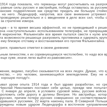
914 года показала, что германцы могут рассчитывать на разгр
 равные силы русских и австрийцев, победа оставалась за русским
анские подкрепления как средство придать им большую стойкос
л на него. Людендорф, напротив, все свое внимание устремил
 проводимую решительно и с введением в дело всех сил, чтобы 
 за стратегию измора.
нцев – в то время весьма эффектной, но не приводившей к решен
ечена «наступательным» использованием телеграфа, не прекраща
й марионетки. Фалькенгайн все время пытался свести к нулю вли
га возможности решающе разгромить противника и одержать кру
ему близкую отставку и восстанавливая его против Фалькенгайна.
риги, правильно отметил в своем дневнике:
ьным личностям, к их соревнующемуся честолюбию, то надо все вр
о еще хуже, иначе легко выйти из равновесия».
жение, видимо, пагубно сказываются на всех людях. Думаю, что 
оинство, – это человек, занимающийся земледелием. Ему не н
 хорошую погоду!».
ывал уроки опыта 1914 года и был здраво разработан, но сре
 Николай Николаевич поставил себе целью, прежде чем попытат
 С января до апреля, в условиях суровой зимы, русские войск
проложить себе дорогу в долины Венгрии. Но австрийцы, кото
 русских, причем потери русских совершенно не соответствовал
давшаяся русскими, 22 марта наконец пала. В Северной Польше
преждены новым ударом Людендорфа в восточном направлении