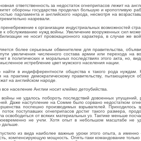
овная ответственность за недостаток огнеприпасов лежит на англ
итет обороны государства проделал большую и кропотливую раб
постью парламента и английского народа, несмотря на возраставш
тремительно назревали.
пренебрежение к организации индустриальных возможностей стра
 к обслуживанию нужд войны. Увеличение вооруженных сил может 
обилизации не носит провокационного характера, в случае же в
яется более серьезным обвинителем для правительства, объявив
ути увеличения численного состава армии или перехода на во
ет в политических и моральных последствиях этого акта, но, види
смысленное истребление цвет мужского населения нации.
 найти в индифферентности общества к такого рода нуждам. К
ся на практике демократическому правительству, пытающемуся о
ежат на английском народе.
в все население Англии носит клеймо детоубийства.
 войны не удалось побороть последствий довоенных упущений, 
ней. Даже наступление на Сомме было сорвано недостатком огнепр
ершенства поспешно производимых взрывателей. Приходилось з
 поток поступавших огнеприпасов достиг такого размера, прод
ла освободиться от всяких материальных уз. Тактике меньше пос
оевременно не учли. Хотя опыт в небольшом масштабе не уд
о дальше.
устило из вида наиболее важные уроки этого опыта, а именно 
ость, компенсирующую мощность. Опять-таки командование только ч