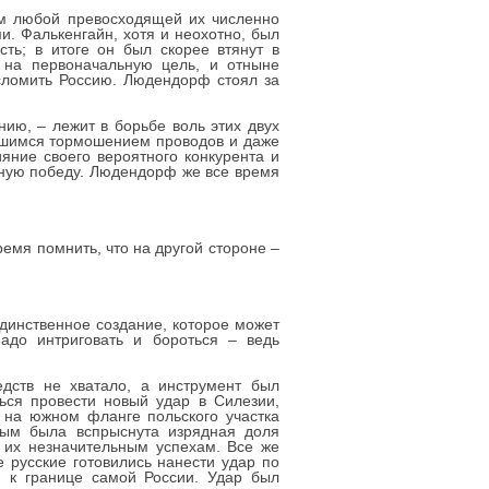
ом любой превосходящей их численно
и. Фалькенгайн, хотя и неохотно, был
ть; в итоге он был скорее втянут в
 на первоначальную цель, и отныне
сломить Россию. Людендорф стоял за
ию, – лежит в борьбе воль этих двух
вшимся тормошением проводов и даже
яние своего вероятного конкурента и
пную победу. Людендорф же все время
емя помнить, что на другой стороне –
единственное создание, которое может
адо интриговать и бороться – ведь
дств не хватало, а инструмент был
ься провести новый удар в Силезии,
а на южном фланге польского участка
рым была вспрыснута изрядная доля
и их незначительным успехам. Все же
 русские готовились нанести удар по
 к границе самой России. Удар был