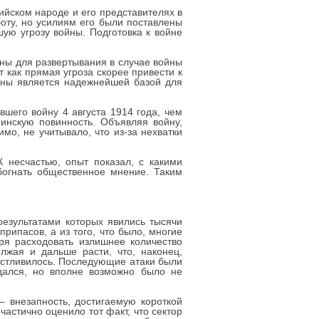
ийском народе и его представителях в
оту, но усилиям его были поставлены
ую угрозу войны. Подготовка к войне
ны для развертывания в случае войны
как прямая угроза скорее привести к
ойны является надежнейшей базой для
шего войну 4 августа 1914 года, чем
инскую повинность. Объявляя войну,
мо, не учитывало, что из-за нехватки
 несчастью, опыт показал, с какими
богнать общественное мнение. Таким
результатами которых явились тысячи
ипасов, а из того, что было, многие
ря расходовать излишнее количество
олжая и дальше расти, что, наконец,
частливилось. Последующие атаки были
ался, но вполне возможно было не
– внезапность, достигаемую короткой
астично оценило тот факт, что сектор