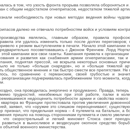
лась в том, что узость фронта прорыва позволяла обороняться и л
зан с общим недостатком огнеприпасов, недостатком тяжелой артил
ознали необходимость при новых методах ведения войны чудов
рипасов далеко не отвечало потребностям войск и условиям контр
роизводства являлись, главным образом, правила профсою
авила эти удалось изменить только после долгих переговоров; 
о привело к резким выступлениям в печати. Начало этой кампании 
предварительно посоветовавшись с Джоном Френчем. Лорд Норткл
 этой кампании все свои газеты. Кампания привела к организации
сования и развития как снабжения армии огнеприпасами, так и
мпания, поднятая прессой, не вскрыла некоторых основных причи
было не только «больше снарядов», но и «больше тяжелой ар
ть общественное мнение и так быстро смести все препятствия. Не 
ось, по сравнению с германским, своей грубостью и значит
ь реорганизации подчеркивалась приближением того момента, когд
и.
 поздно, она проводилась энергично и продуманно. Правда, тепер
мимо трудностей, неизбежных при этой работе, палки в коле
ремившимися недооценить потребности армии и свойства нового 
ая квартира во Франции протестовала против увеличения довоенно
ией, заявил, что «оружие это слишком переоценивают; существу
р признал, что предельная норма – 4 пулемета на батальон, а б
бжения пришло на помощь сторонникам пулемета и смело увеличило
 что скорострельный и легкий миномет Стокса смог преодол
развиться в выносливое и вездесущее окопное средство борьб
х объятий военного министерства.