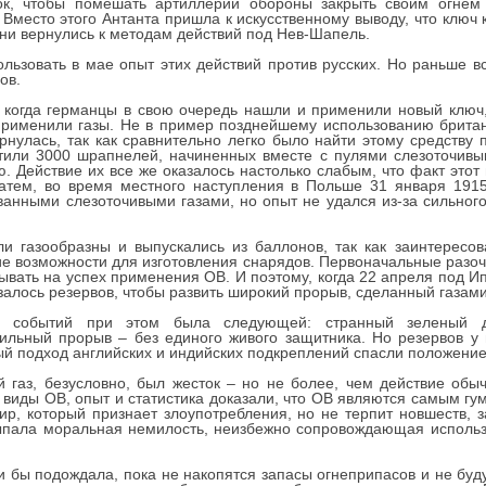
ок, чтобы помешать артиллерии обороны закрыть своим огнем
 Вместо этого Антанта пришла к искусственному выводу, что ключ 
они вернулись к методам действий под Нев-Шапель.
льзовать в мае опыт этих действий против русских. Но раньше в
ов.
 когда германцы в свою очередь нашли и применили новый ключ
рименили газы. Не в пример позднейшему использованию британ
нулась, так как сравнительно легко было найти этому средству 
тили 3000 шрапнелей, начиненных вместе с пулями слезоточивы
 Действие их все же оказалось настолько слабым, что факт этот 
Затем, во время местного наступления в Польше 31 января 191
анными слезоточивыми газами, но опыт не удался из-за сильного 
 газообразны и выпускались из баллонов, так как заинтересо
е возможности для изготовления снарядов. Первоначальные разоч
вать на успех применения ОВ. И поэтому, когда 22 апреля под И
залось резервов, чтобы развить широкий прорыв, сделанный газами
сть событий при этом была следующей: странный зеленый 
ильный прорыв – без единого живого защитника. Но резервов у 
й подход английских и индийских подкреплений спасли положение
газ, безусловно, был жесток – но не более, чем действие обыч
виды ОВ, опыт и статистика доказали, что ОВ являются самым 
р, который признает злоупотребления, но не терпит новшеств, за
ыпала моральная немилость, неизбежно сопровождающая использо
и бы подождала, пока не накопятся запасы огнеприпасов и не буд