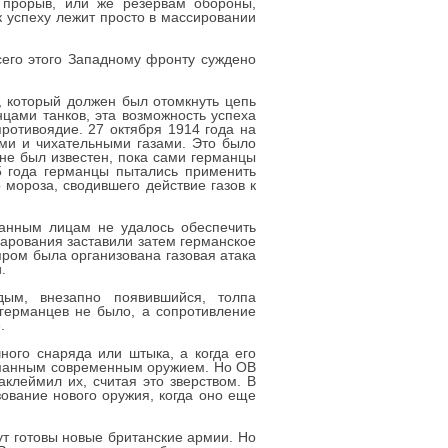
 прорыв, или же резервам обороны,
к успеху лежит просто в массировании
сего этого Западному фронту суждено
, который должен был отомкнуть цепь
цами танков, эта возможность успеха
противоядие. 27 октября 1914 года на
ми и чихательными газами. Это было
не был известен, пока сами германцы
5 года германцы пытались применить
мороза, сводившего действие газов к
ванным лицам не удалось обеспечить
арования заставили затем германское
пром была организована газовая атака
.
дым, внезапно появившийся, толпа
германцев не было, а сопротивление
.
ного снаряда или штыка, а когда его
гуманным современным оружием. Но ОВ
клеймил их, считая это зверством. В
вание нового оружия, когда оно еще
ут готовы новые британские армии. Но