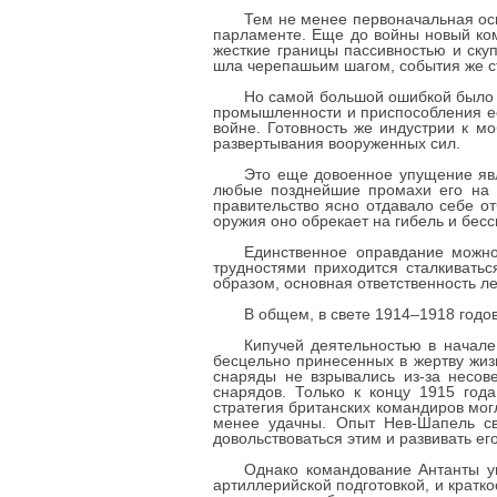
Тем не менее первоначальная осн
парламенте. Еще до войны новый ком
жесткие границы пассивностью и ску
шла черепашьим шагом, события же с
Но самой большой ошибкой было 
промышленности и приспособления ее
войне. Готовность же индустрии к м
развертывания вооруженных сил.
Это еще довоенное упущение явл
любые позднейшие промахи его на п
правительство ясно отдавало себе отч
оружия оно обрекает на гибель и бес
Единственное оправдание можно
трудностями приходится сталкивать
образом, основная ответственность л
В общем, в свете 1914–1918 годо
Кипучей деятельностью в начале
бесцельно принесенных в жертву жиз
снаряды не взрывались из-за несов
снарядов. Только к концу 1915 года
стратегия британских командиров мог
менее удачны. Опыт Нев-Шапель св
довольствоваться этим и развивать ег
Однако командование Антанты уп
артиллерийской подготовкой, и кратк