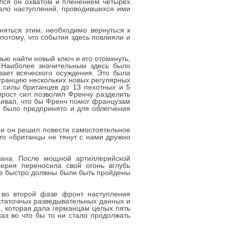
ался он охватом и пленением четырех
 жало наступлений, проводившихся ими
няться этим, необходимо вернуться к
потому, что события здесь повлияли и
лью найти новый ключ и его отомкнуть,
 Наиболее значительным здесь было
вает всяческого осуждения. Это была
Францию нескольких новых регулярных
о силы британцев до 13 пехотных и 5
ирост сил позволил Френчу разделить
аивал, что бы Френч помог французам
и было предпринято и для облегчения
 и он решил повести самостоятельное
то «британцы не тянут с нами дружно
мана. После мощной артиллерийской
ерия переносила свой огонь вглубь
рые быстро должны были быть пройдены
 во второй фазе фронт наступления
остаточных разведывательных данных и
, которая дала германцам целых пять
аз во что бы то ни стало продолжать