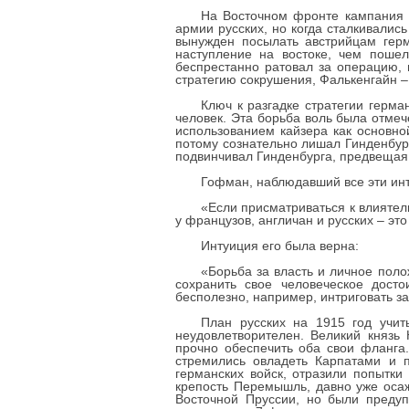
На Восточном фронте кампания 1
армии русских, но когда сталкивались
вынужден посылать австрийцам герм
наступление на востоке, чем поше
беспрестанно ратовал за операцию,
стратегию сокрушения, Фалькенгайн –
Ключ к разгадке стратегии герма
человек. Эта борьба воль была отм
использованием кайзера как основно
потому сознательно лишал Гинденбур
подвинчивал Гинденбурга, предвещая 
Гофман, наблюдавший все эти инт
«Если присматриваться к влиятел
у французов, англичан и русских – эт
Интуиция его была верна:
«Борьба за власть и личное поло
сохранить свое человеческое дост
бесполезно, например, интриговать за
План русских на 1915 год учит
неудовлетворителен. Великий князь
прочно обеспечить оба свои фланга.
стремились овладеть Карпатами и 
германских войск, отразили попытки
крепость Перемышль, давно уже осаж
Восточной Пруссии, но были преду