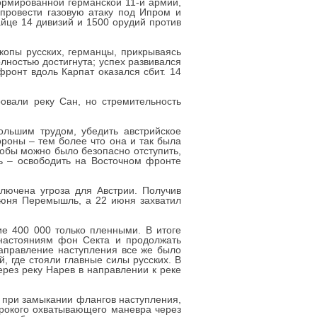
ормированной германской 11-й армии,
провести газовую атаку под Ипром и
йце 14 дивизий и 1500 орудий против
копы русских, германцы, прикрываясь
лностью достигнута; успех развивался
фронт вдоль Карпат оказался сбит. 14
ровали реку Сан, но стремительность
льшим трудом, убедить австрийское
ороны – тем более что она и так была
тобы можно было безопасно отступить,
ь – освободить на Восточном фронте
лючена угроза для Австрии. Получив
июня Перемышль, а 22 июня захватил
е 400 000 только пленными. В итоге
 настояниям фон Секта и продолжать
Направление наступления все же было
, где стояли главные силы русских. В
ерез реку Нарев в направлении к реке
 при замыкании флангов наступления,
рокого охватывающего маневра через