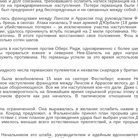
ию и долг союзника, требовавшего ослабить натиск германцев на
ти на преждевременные наступления. Потери германцев были п
 был предпринят ряд беспорядочных и не связанных между собой а
илась французами между Лансом и Аррасом под руководством Ф
 брешь в окопах. Атака началась 9 мая армией Д’Юрбаля (18 див
ри убийственных потерях – за исключением участка наступления 
ии, удалось проникнуть вглубь позиций на 2 мили противника. Но
аточны. В итоге противник восстановил свое положение. Фош в
олько сотен шагов.
шла в наступление против Оберс Ридж, одновременно с более ш
бы прорваться южнее и севернее Нев-Шапель на двух напра
ружить противника. Но германцы успели за это время использо
мадного числа германских пулеметов и нехватки снарядов у британ
ыла возобновлена 15 мая на секторе Фестюберт, южнее Нев
кое наступление французов между Ленсом и Аррасом велось до 
ольше обороняющихся. Все же эти наступления кое-что дали. Даже
 в маловероятность на ближайшее время серьезной угрозы этому 
очном фронте как раз началось. В тактическом отношении г
ыла ограниченной. Она выражалась в желании ослабить нажим р
и. Конрад предложил, а Фалькенгайн принял план прорыва цент
етствии с этим планом для проведения удара был выбран участок
е имелось меньше всего естественных препятствий, а при проры
 Начальником его штаба, руководителем и идейным вдохновител