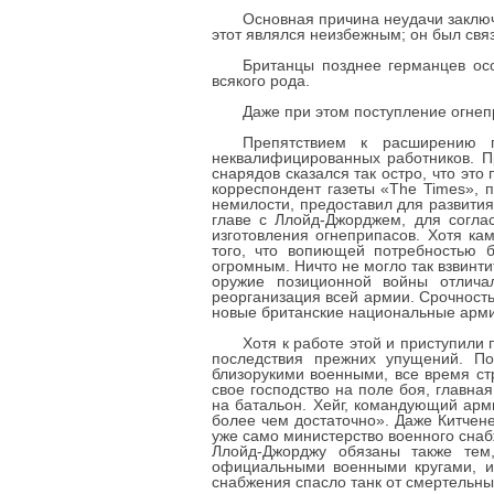
Основная причина неудачи заключа
этот являлся неизбежным; он был свя
Британцы позднее германцев ос
всякого рода.
Даже при этом поступление огнеп
Препятствием к расширению п
неквалифицированных работников. Пр
снарядов сказался так остро, что эт
корреспондент газеты «The Times», 
немилости, предоставил для развития
главе с Ллойд-Джорджем, для согла
изготовления огнеприпасов. Хотя ка
того, что вопиющей потребностью 
огромным. Ничто не могло так взвинти
оружие позиционной войны отличал
реорганизация всей армии. Срочност
новые британские национальные арми
Хотя к работе этой и приступили
последствия прежних упущений. По
близорукими военными, все время ст
свое господство на поле боя, главн
на батальон. Хейг, командующий арм
более чем достаточно». Даже Китчене
уже само министерство военного сна
Ллойд-Джорджу обязаны также тем,
официальными военными кругами, и 
снабжения спасло танк от смертельны