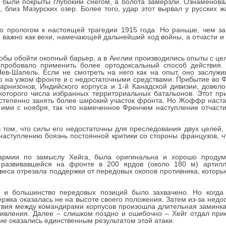
и были покрыты глубоким снегом, а болота замерзли. Ознаменов
х, близ Мазурских озер. Более того, удар этот вырвал у русских
о прологом к настоящей трагедии 1915 года. Но раньше, чем за
 важно как вехи, намечающей дальнейший ход войны, а отчасти и 
тобы обойти окопный барьер, а в Англии производились опыты с це
пробовало применить более ортодоксальный способ действия.
ев-Шапель. Если не смотреть на него как на опыт, оно заслужи
ю на узком фронте и с недостаточными средствами. Прибытие во 
гарнизонов, Индийского корпуса и 1-й Канадской дивизии, довел
екоторого числа избранных территориальных батальонов. Этот пр
остепенно занять более широкий участок фронта. Но Жоффр наст
 ими с ноября, так что намеченное Френчем наступление отчаст
 том, что силы его недостаточны для преследования двух целей,
 наступлению боязнь постоянной критики со стороны французов, ч
 армии по замыслу Хейга, была оригинальна и хорошо проду
 развивавшейся на фронте в 200 ярдов (около 180 м) артилл
авеса отрезала поддержки от передовых окопов противника, кото
, и большинство передовых позиций было захвачено. Но когда
ржка оказалась не на высоте своего положения. Затем из-за нед
твия между командирами корпусов произошла длительная заминка
тивления. Далее – слишком поздно и ошибочно – Хейг отдал прик
ие оказались единственным результатом этой атаки.