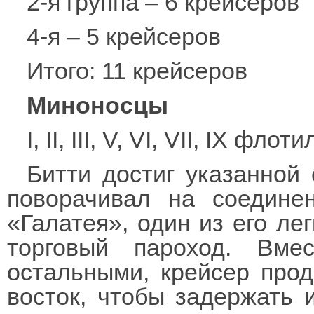
2-я группа – 6 крейсеров
4-я – 5 крейсеров
Итого: 11 крейсеров
Миноносцы
I, II, III, V, VI, VII, IX ф
Битти достиг указанной
поворачивал на соедине
«Галатея», один из его ле
торговый пароход. Вме
остальными, крейсер прод
восток, чтобы задержать 