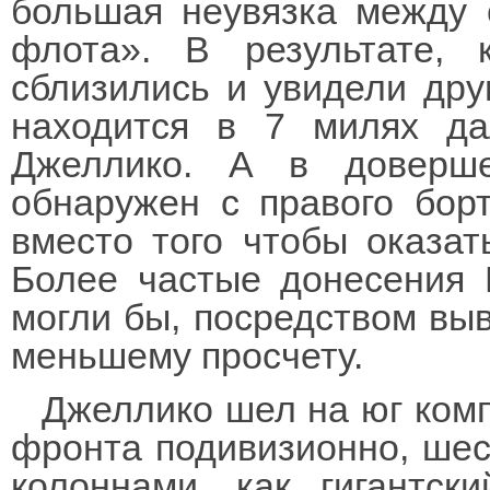
большая неувязка между 
флота». В результате, 
сблизились и увидели друг
находится в 7 милях да
Джеллико. А в доверш
обнаружен с правого бор
вместо того чтобы оказат
Более частые донесения 
могли бы, посредством выв
меньшему просчету.
Джеллико шел на юг ком
фронта подивизионно, ше
колоннами, как гигантск