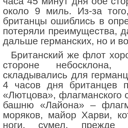
часа 45 минут дня обе сто
около 9 миль. Из-за того
британцы ошиблись в опре
потеряли преимущества, 
дальше германских, но и в
Британский же флот хор
стороне небосклона, 
складывались для германц
4 часов дня британцев п
«Лютцова», флагманского 
башню «Лайона» – флагм
моряков, майор Харви, к
ноги, сумел, прежде 