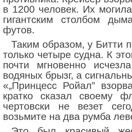
в 1200 человек. Их могил
гигантским столбом дым
футов.
Таким образом, у Битти п
только четыре судна. К эт
почти мгновенно исчез
водяных брызг, а сигнальн
«„Принцесс Ройал” взорва
кратко сказал своему фл
чертовски не везет сег
возьмите на два румба лев
Это был красивый жес