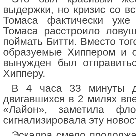
выдержки, но кризис со в
Томаса фактически уже
Томаса расстроило ловуш
поймать Битти. Вместо того
образуемые Хиппером и 
вынужден был отправить
Хипперу.
В 4 часа 33 минуты дн
двигавшихся в 2 милях вп
«Лайон», заметила фл
сигнализировала эту новос
Эскадра смело продолжа