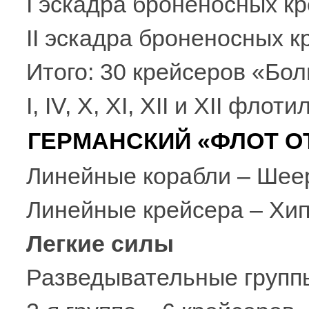
I эскадра броненосных кр
II эскадра броненосных к
Итого: 30 крейсеров «Бо
I, IV, X, XI, XII и XII фло
ГЕРМАНСКИЙ «ФЛОТ О
Линейные корабли – Шее
Линейные крейсера – Хи
Легкие силы
Разведывательные группы