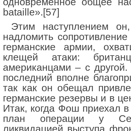
одновременное общее нас
bataille».[57]
Этим наступлением он,
надломить сопротивление 
германские армии, охва
клещей атаки: брита
американцами – с другой.
последний вполне благопр
так как он обещал привле
германские резервы и в це
Итак, когда Фош приехал в
план операции у Сен
ликвидацией выступа фро