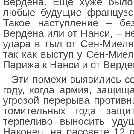
Вердена. Еще хуже было 
любые будущие французск
Такое наступление – бе
Вердена или от Нанси, – н
удара в тыл от Сен-Миеля,
так как выступ у Сен-Мие
Парижа к Нанси и от Верде
Эти помехи выявились с
году, когда армия, защищ
угрозой перерыва противн
томительных года защ
терпеливо выносить уду
Наконец, на рассвете 12 