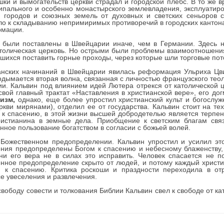
ки и вымогательств церкви страдал и городской плебс. В то же в
иципального и особенно монастырского землевладения, эксплуат
х городов и союзных земель от духовных и светских сеньоров 
о к складыванию непримиримых противоречий в городских кантона
рмации.
были поставлены в Швейцарии иначе, чем в Германии. Здесь н
атолическая церковь. Но острыми были проблемы взаимоотношени
шихся поставить горные проходы, через которые шли торговые пото
ских начинаний в Швейцарии явилась реформация Ульриха Цви
одымается вторая волна, связанная с личностью французского те
ии. Кальвин под влиянием идей Лютера отрекся от католической 
вой главный трактат «Наставления в христианской вере», его д
изм,
однако, еще более упростил христианский культ и богослуж
кви мирянами), отделил ее от государства. Кальвин стоит на тех 
ть к спасению, в этой жизни высшей добродетелью является терпе
ристианина в земные дела. Приобщение к светским благам св
ное пользование богатством в согласии с божьей волей.
Божественном предопределении. Кальвин упростил и усилил это
ия предопределены Богом к спасению и небесному блаженству, 
ни его вера не в силах это исправить. Человек спасается не пот
нное предопределение скрыто от людей, и потому каждый христи
к спасению. Критика роскоши и праздности переходила в отр
все увеселения и развлечения.
боду совести и толкования Библии Кальвин свел к свободе от кат