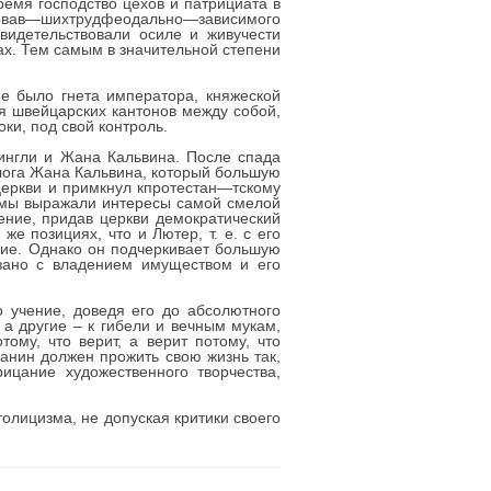
ремя господство цехов и патрициата в
ировав—шихтрудфеодально—зависимого
свидетельствовали осиле и живучести
х. Тем самым в значительной степени
е было гнета императора, княжеской
я швейцарских кантонов между собой,
ки, под свой контроль.
нгли и Жана Кальвина. После спада
олога Жана Кальвина, который большую
церкви и примкнул кпротестан—тскому
огмы выражали интересы самой смелой
ение, придав церкви демократический
же позициях, что и Лютер, т. е. с его
ние. Однако он подчеркивает большую
язано с владением имуществом и его
 учение, доведя его до абсолютного
а другие – к гибели и вечным мукам,
ому, что верит, а верит потому, что
анин должен прожить свою жизнь так,
ицание художественного творчества,
олицизма, не допуская критики своего