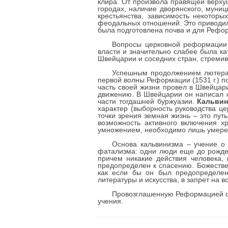
клира. От произвола правящей верхуш
городах, наличие дворянского, мун
крестьянства, зависимость некоторы
феодальных отношений. Это приводил
была подготовлена почва и для Рефо
Вопросы церковной реформации 
власти и значительно слабее была к
Швейцарии и соседних стран, стремив
Успешным продолжением лютеран
первой волны Реформации (1531 г.) п
часть своей жизни провел в Швейцар
движению. В Швейцарии он написал с
части тогдашней буржуазии.
Кальвин
характер (выборность руководства цер
точки зрения земная жизнь – это пу
возможность активного включения х
умножением, необходимо лишь умерен
Основа кальвинизма – учение о 
фатализма: одни люди еще до рожден
причем никакие действия человека, 
предопределен к спасению. Божестве
как если бы он был предопределен 
литературы и искусства, в запрет на 
Провозглашенную Реформацией сво
учения.