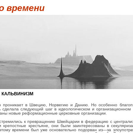
о времени
. КАЛЬВИНИЗМ
тво проникает в Швецию, Норвегию и Данию. Но особенно благ
 сделала следующий шаг в идеологическом и организационном
даны новые реформационные церковные организации.
 стремились к превращению Швейцарии в федерацию с централиз
и крепостные крестьяне, они были заинтересованы в секуляриз
 этому времени был уже основательно подорван из—за злоупотре