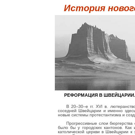
История новог
РЕФОРМАЦИЯ В ШВЕЙЦАРИИ
В 20–30–е гг. XVI в. лютеранс
соседней Швейцарии и именно здесь
новые системы протестантизма и соз
Прогрессивные слои бюргерства
было бы у городских кантонов. Как 
католической церкви в Швейцарии к