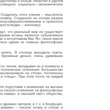
остатках и пользе областей и уделов
 освещало социально—экономическое
 Создатель этого учения – мыслитель
еловеку. Созданное на основе разума
амоусовершенствованием и приносить
простолюдин – знатному).
ал, что реальный мир не существует
терием истины является субъективное
изм и интуитивизм Ван Ян—миня имели
 стало одним из главных философских
купить. В столице выходила газета,
 бумажные деньги, очень удивившие
то писем, вкладывая их в конверты в
 поэтические сочинения. Большинство
рассматривали на столах, постепенно
 и птицы». При этом почти на каждой
для подготовки к экзаменам на высшие
аты писали сочинения на философскую
ь наверх, в «высший свет» общества,
 древних авторов, в т. ч. и Конфуция,
 экзамен – писали поэму в стихах и