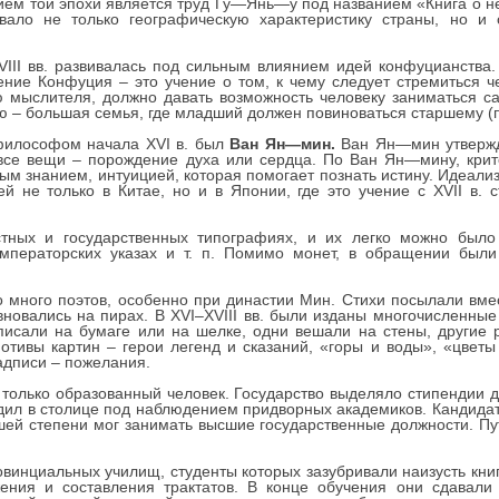
м той эпохи является труд Гу—Янь—у под названием «Книга о нед
вало не только географическую характеристику страны, но и
VIII вв. развивалась под сильным влиянием идей конфуцианства.
ние Конфуция – это учение о том, к чему следует стремиться ч
ю мыслителя, должно давать возможность человеку заниматься с
ю – большая семья, где младший должен повиноваться старшему (
философом начала XVI в. был
Ван Ян—мин.
Ван Ян—мин утвержд
 все вещи – порождение духа или сердца. По Ван Ян—мину, кри
ным знанием, интуицией, которая помогает познать истину. Идеал
й не только в Китае, но и в Японии, где это учение с XVII в.
стных и государственных типографиях, и их легко можно было 
мператорских указах и т. п. Помимо монет, в обращении были
 много поэтов, особенно при династии Мин. Стихи посылали вмес
новались на пирах. В XVI–XVIII вв. были изданы многочисленные
исали на бумаге или на шелке, одни вешали на стены, другие 
отивы картин – герои легенд и сказаний, «горы и воды», «цветы
адписи – пожелания.
г только образованный человек. Государство выделяло стипендии 
одил в столице под наблюдением придворных академиков. Кандид
шей степени мог занимать высшие государственные должности. Пут
винциальных училищ, студенты которых зазубривали наизусть книги
ения и составления трактатов. В конце обучения они сдавали