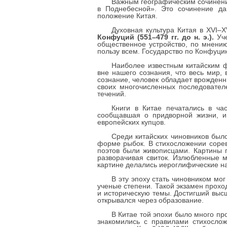
Важным географическим сочинение
в Поднебесной». Это сочинение да
положение Китая.
Духовная культура Китая в XVI–X
Конфуций (551–479 гг. до н. э.).
Уче
общественное устройство, по мнени
пользу всем. Государство по Конфуци
Наиболее известным китайским 
вне нашего сознания, что весь мир,
сознание, человек обладает врожден
своих многочисленных последователе
течений.
Книги в Китае печатались в ча
сообщавшая о придворной жизни, и
европейских купцов.
Среди китайских чиновников было
форме рыбок. В стихосложении сорев
поэтов были живописцами. Картины п
разворачивая свиток. Излюбленные м
картине делались иероглифические н
В эту эпоху стать чиновником мо
ученые степени. Такой экзамен прох
и историческую темы. Достигший выс
открывался через образование.
В Китае той эпохи было много про
знакомились с правилами стихослож