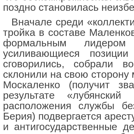
поздно становилась неизб
Вначале среди «коллект
тройка в составе Маленко
формальным лидером
усиливающиеся позици
сговорились, собрали в
склонили на свою сторону 
Москаленко (получит зв
результате «лубянски
расположения службы без
Берия) подвергается арест
и антигосударственные де