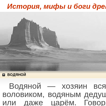
История, мифы и боги дре
ВОДЯНОЙ
Водяной — хозяин вся
воловиком, водяным деду
или даже царём. Говор