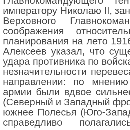
Главнокомандующего г
императору Николаю II, зан
Верховного Главнокома
соображения относительн
планирования на лето 1916
Алексеев указал, что сущ
удара противника по войск
незначительности перевес
направлении: по мнению
армии были вдвое сильне
(Северный и Западный фрон
южнее Полесья (Юго-Запа
справедливо полагал