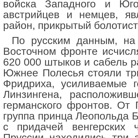
войска Западного и Юго
австрийцев и немцев, яв
район, прикрытый болотист
По русским данным, на
Восточном фронте исчисля
620 000 штыков и сабель р
Южнее Полесья стояли три
Фридриха, усиливаемые г
Линзингена, расположивш
германского фронтов. От
группа принца Леопольда Б
с придачей венгерских 
Пруссии находились три а