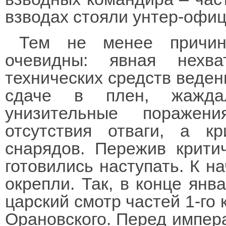
взводах стояли унтер-офи
Тем не менее причи
очевидны: явная нехв
технических средств ведени
сдаче в плен, жажда
унизительные поражен
отсутствия отваги, а к
снарядов. Пережив крити
готовились наступать. К н
окрепли. Так, в конце янв
царский смотр частей 1-го 
Орановского. Перед импера