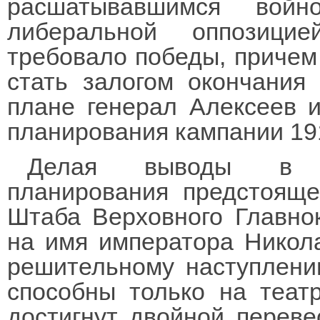
расшатывавшимся войн
либеральной оппозици
требовало победы, причем
стать залогом окончания
плане генерал Алексеев и
планирования кампании 191
Делая выводы в от
планирования предстояще
Штаба Верховного Главно
на имя императора Николая
решительному наступлен
способны только на теат
достигнут двойной переве