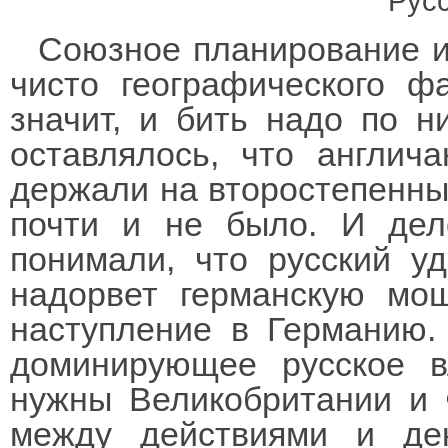
Русс
Союзное планирование ис
чисто географического ф
значит, и бить надо по н
оставлялось, что англич
держали на второстепенных
почти и не было. И дел
понимали, что русский у
надорвет германскую мо
наступление в Германию.
доминирующее русское 
нужны Великобритании и 
между действиями и де