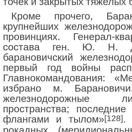
точек и закрытых тяжелых 
Кроме прочего, Бар
крупнейших железнодорож
провинциях. Генерал-кв
состава ген. Ю. Н. Д
барановичский железнодо
первый год войны расп
Главнокомандования: «
избрано м. Баранович
железнодорожные лин
пространства; последние
флангами и тылом»
.
[128]
рокадных (меридиональн