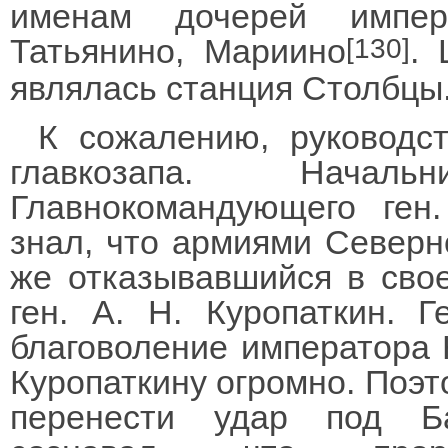
именам дочерей импер
Татьянино, Мариино
. 
[130]
являлась станция Столбцы
К сожалению, руководс
главкозапа. Начал
Главнокомандующего ген
знал, что армиями Северн
же отказывавшийся в свое
ген. А. Н. Куропаткин. 
благоволение императора Ни
Куропаткину огромно. Поэто
перенести удар под Ба