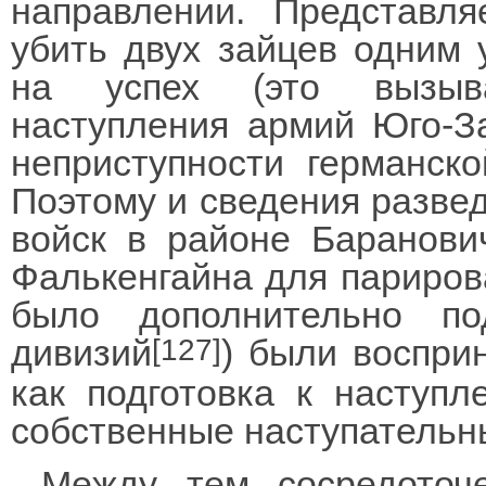
направлении. Представля
убить двух зайцев одним 
на успех (это вызыва
наступления армий Юго-За
неприступности германск
Поэтому и сведения развед
войск в районе Баранови
Фалькенгайна для париров
было дополнительно по
дивизий
) были воспри
[127]
как подготовка к наступл
собственные наступательн
Между тем сосредоточе