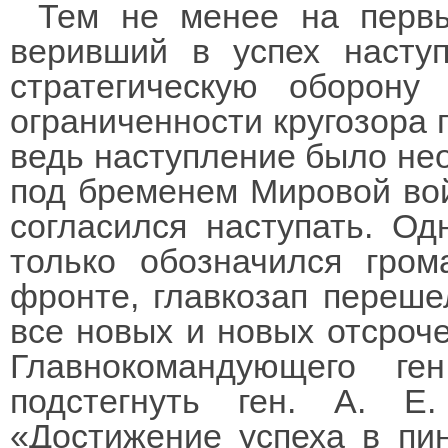
Тем не менее на первы
веривший в успех насту
стратегическую оборону
ограниченности кругозора 
ведь наступление было не
под бременем Мировой вой
согласился наступать. Од
только обозначился гро
фронте, главкозап переш
все новых и новых отсроч
Главнокомандующего ге
подстегнуть ген. А. Е
«Достижение успеха в пи