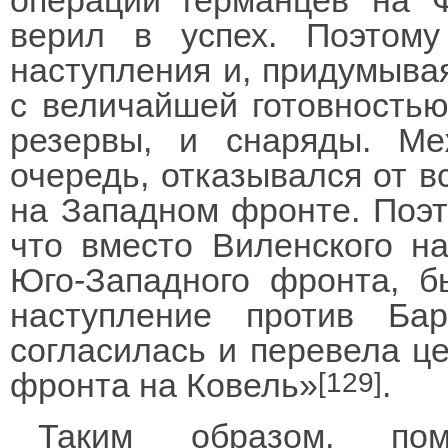
операций германцев на 
верил в успех. Поэтому
наступления и, придумывая
с величайшей готовность
резервы, и снаряды. М
очередь, отказывался от в
на Западном фронте. Поэто
что вместо Виленского на
Юго-Западного фронта, б
наступление против Ба
согласилась и перевела ц
фронта на Ковель»
.
[129]
Таким образом, пом