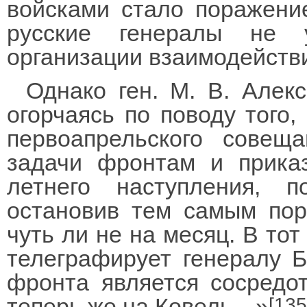
войсками стало поражение
русские генералы не 
организации взаимодействи
Однако ген. М. В. Алек
огорчаясь по поводу того,
первоапрельского совещ
задачи фронтам и приказ
летнего наступления, п
остановив тем самым по
чуть ли не на месяц. В тот
телеграфирует генералу 
фронта является сосредо
теперь же на Ковель…»
[135