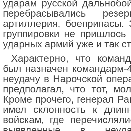
ударам русской дальнобо
перебрасывались резе
артиллерия, боеприпасы.
группировки не пришлось 
ударных армий уже и так с
Характерно, что коман
был назначен командарм-4 
неудачу в Нарочской опера
предполагал, что тот, мол
Кроме прочего, генерал Раг
имел склонность к длин
войскам, где перечисляли
выявленные в неуд