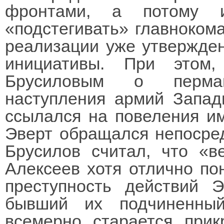
фронтами, а потому
«подстегивать» главноком
реализации уже утвержден
инициативы. При этом
Брусиловым о перман
наступления армий Запад
ссылался на повеления имп
Эверт обращался непосред
Брусилов считал, что «в
Алексеев хотя отлично по
преступность действий Э
бывший их подчиненны
всемерно старается прик