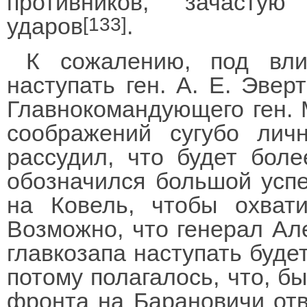
противников, зачасту
ударов
.
[133]
К сожалению, под вл
наступать ген. А. Е. Эве
Главнокомандующего ген. М
соображений сугубо личн
рассудил, что будет боле
обозначился большой успе
на Ковель, чтобы охват
Возможно, что генерал Але
главкозапа наступать буде
потому полагалось, что, б
фронта на Барановичи отв