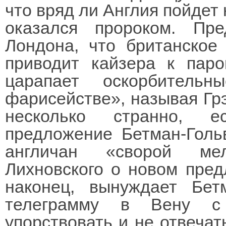
что вряд ли Англия пойдет 
оказался пророком. Пре
Лондона, что британское
приводит кайзера к паро
царапает оскорбитель
фарисействе», называя Грэ
несколько странно, е
предложение Бетман-Гольв
англичан «сворой мел
Лихновского о новом пред
наконец, вынуждает Бет
телеграмму в Вену с
упорствовать и не отвечат