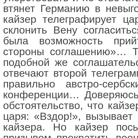
втянет Германию в невыг
кайзер телеграфирует ца
склонить Вену согласитьс
была возможность при
стороны соглашению»… Т
подобной же соглашатель
отвечают второй телегра
правильно австро-сербс
конференции… Доверяюсь 
обстоятельство, что кайз
царя: «Вздор!», вызывает
кайзера. Но кайзер пос
призывом прекратить вое