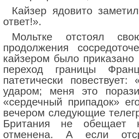
Кайзер ядовито замети
ответ!».
Мольтке отстоял св
продолжения сосредоточ
кайзером было приказано 
переход границы Фран
патетически повествует
ударом; меня это пораз
«сердечный припадок» его
вечером следующие телегр
Британия не обещает н
отменена. А если отс