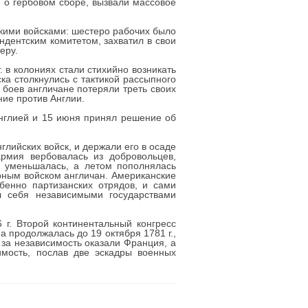
н о гербовом сборе, вызвали массовое
скими войсками: шестеро рабочих было
дентским комитетом, захватил в свои
еру.
 в колониях стали стихийно возникать
ка столкнулись с тактикой рассыпного
 боев англичане потеряли треть своих
ние против Англии.
 Англией и 15 июня принял решение об
глийских войск, и держали его в осаде
армия вербовалась из добровольцев,
у уменьшалась, а летом пополнялась
рным войском англичан. Американские
бенно партизанских отрядов, и сами
л себя независимыми государствами
 г. Второй континентальный конгресс
 продолжалась до 19 октября 1781 г.,
за независимость оказали Франция, а
имость, послав две эскадры военных