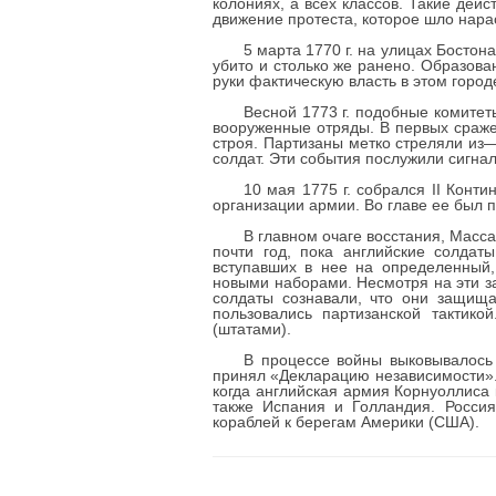
колониях, а всех классов. Такие дейс
движение протеста, которое шло нара
5 марта 1770 г. на улицах Босто
убито и столько же ранено. Образов
руки фактическую власть в этом город
Весной 1773 г. подобные комитеты
вооруженные отряды. В первых сражен
строя. Партизаны метко стреляли из—
солдат. Эти события послужили сигна
10 мая 1775 г. собрался II Конт
организации армии. Во главе ее был 
В главном очаге восстания, Масса
почти год, пока английские солдат
вступавших в нее на определенный,
новыми наборами. Несмотря на эти з
солдаты сознавали, что они защища
пользовались партизанской тактик
(штатами).
В процессе войны выковывалось 
принял «Декларацию независимости». 
когда английская армия Корнуоллиса
также Испания и Голландия. Россия
кораблей к берегам Америки (США).