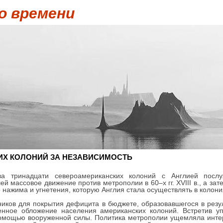
о времени
ИХ КОЛОНИЙ ЗА НЕЗАВИСИМОСТЬ
а тринадцати североамериканских колоний с Англией послу
й массовое движение против метрополии в 60–х гг. XVIII в., а за
го нажима и угнетения, которую Англия стала осуществлять в коло
ников для покрытия дефицита в бюджете, образовавшегося в резу
енное обложение населения американских колоний. Встретив у
помощью вооруженной силы. Политика метрополии ущемляла интер