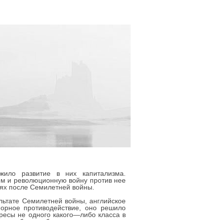
жило развитие в них капитализма.
тем и революционную войну против нее
ниях после Семилетней войны.
льтате Семилетней войны, английское
порное противодействие, оно решило
есы не одного какого—либо класса в