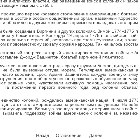
твия английских властей, как размещение войск в колониях и зако
стающим темпом с 1765 г.
на произошло первое кровавое столкновение американцев с британ
анный в Бостоне особый общественный орган, названный Корреспон
е и обратился к другим колониям с призывом последовать его прим
 были созданы в Виргинии и других колониях. Зимой 1774–1775 гг.
иях у Лексингтона и Конкорда 19 апреля 1775 г. английские войс
за деревьев и строений, оставаясь при этом неуязвимыми; в ходе
лом к повсеместному захвату оружия народом. Так началось восста
инентальный конгресс, который констатировал состояние войны с
поставлен Джордж Вашингтон, богатый виргинский плантатор.
чусетсе, повстанческие отряды сразу окружили Бостон, цитадель ан
ы не были вывезены оттуда морем. Регулярная американская 
 часто короткий, срок. Армия Вашингтона каждую военную зим
атруднения, она в общем успешно сражалась с обученным регуля
ют родные края, чувствовали активную помощь населения, осо
ой. На протяжении первого военного года ряд колоний объяви
единство колоний, рождалась американская нация. 4 июля 1776
День этот стал американским национальным праздником. Но война
 капитулировала. Большую военную помощь американцам в войне 
 выразила поддержку войны американских колоний за независ
Назад
Оглавление
Далее