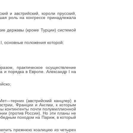
кий и австрийский, короли прусский,
йшая роль на конгрессе принадлежала
кие державы (кроме Турции) системой
I, основные положения которой:
разом, практическое осуществление
 и порядка в Европе. Александр I на
ойско;
Мет—терних (австрийский канцлер) в
встрии, Франции и Англии, к которым
ны контингенты почти полумиллионной
нии (против России). Но эти планы не
обедным походом на Париж, в который
крепить прежнюю коалицию из четырех