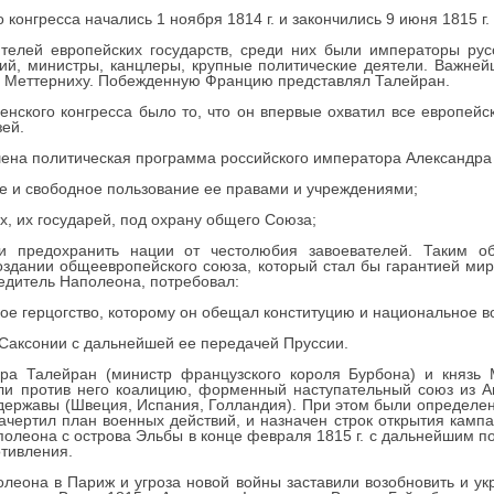
онгресса начались 1 ноября 1814 г. и закончились 9 июня 1815 г.
телей европейских государств, среди них были императоры русс
ий, министры, канцлеры, крупные политические деятели. Важне
ру Меттерниху. Побежденную Францию представлял Талейран.
нского конгресса было то, что он впервые охватил все европейс
ей.
ена политическая программа российского императора Александра 
ое и свободное пользование ее правами и учреждениями;
их, их государей, под охрану общего Союза;
 и предохранить нации от честолюбия завоевателей. Таким об
оздании общеевропейского союза, который стал бы гарантией мира
едитель Наполеона, потребовал:
кое герцогство, которому он обещал конституцию и национальное в
 Саксонии с дальнейшей ее передачей Пруссии.
ора Талейран (министр французского короля Бурбона) и князь 
или против него коалицию, форменный наступательный союз из А
державы (Швеция, Испания, Голландия). При этом были определе
чертил план военных действий, и назначен строк открытия кампа
олеона с острова Эльбы в конце февраля 1815 г. с дальнейшим п
отивления.
еона в Париж и угроза новой войны заставили возобновить и у