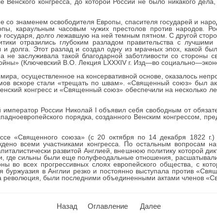
е Венского конгресса, до которой России не было никакого дела,
е со знаменем освободителя Европы, спасителя государей и народ
опы, караульным часовым чужих престолов против народов. Р
о государя, долго лежавшую на ней темным пятном. С другой сторо
итики отразились глубоким разладом правительства с лучшими
 и долга. Этот разлад и создал одну из мрачных эпох, какой бы
на не заслуживала такой благодарной заботливости со стороны св
войны» (Ключевский В.О. Лекция LXXXIV г. Изд—во социально—эконо
мира, осуществленное на консервативной основе, оказалось непр
ов вскоре стали «трещать по швам». «Священный союз» был акт
Венский конгресс и «Священный союз» обеспечили на несколько ле
й император России Николай I объявил себя свободным от обязат
ападноевропейского порядка, созданного Венским конгрессом, пред
ссе «Священного союза» (с 20 октября по 14 декабря 1822 г.
ждено всеми участниками конгресса. По остальным вопросам на
питалистически развитой Англией, внешнюю политику которой дик
, где сильны были еще полуфеодальные отношения, расшатывали
ны во всех прогрессивных слоях европейского общества, с кот
я буржуазия в Англии резко и постоянно выступала против «Свящ
ла революция, были последними объединенными актами членов «С
Назад
Оглавление
Далее