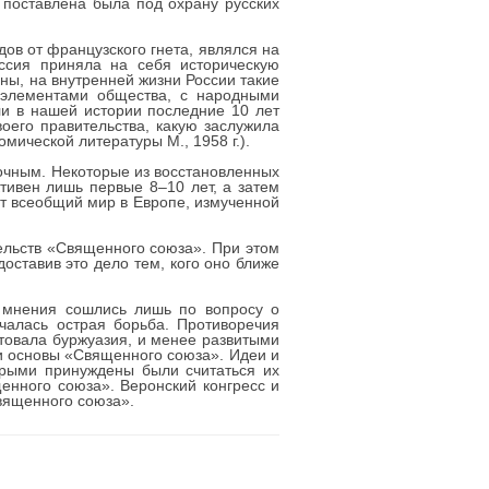
 поставлена была под охрану русских
ов от французского гнета, являлся на
оссия приняла на себя историческую
ны, на внутренней жизни России такие
 элементами общества, с народными
ли в нашей истории последние 10 лет
оего правительства, какую заслужила
мической литературы М., 1958 г.).
очным. Некоторые из восстановленных
ивен лишь первые 8–10 лет, а затем
т всеобщий мир в Европе, измученной
ельств «Священного союза». При этом
оставив это дело тем, кого оно ближе
) мнения сошлись лишь по вопросу о
чалась острая борьба. Противоречия
товала буржуазия, и менее развитыми
 основы «Священного союза». Идеи и
орыми принуждены были считаться их
енного союза». Веронский конгресс и
вященного союза».