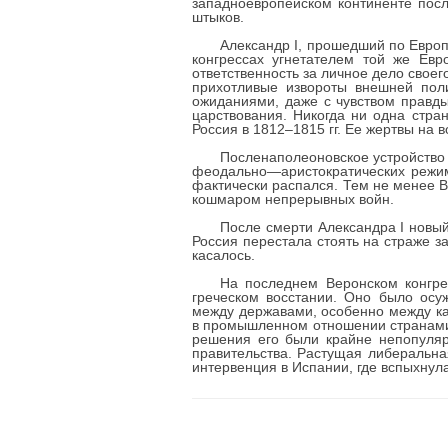
западноевропейском континенте посл
штыков.
Александр I, прошедший по Европ
конгрессах угнетателем той же Евр
ответственность за личное дело своег
прихотливые извороты внешней пол
ожиданиями, даже с чувством правды
царствования. Никогда ни одна стра
Россия в 1812–1815 гг. Ее жертвы на 
Посленаполеоновское устройство 
феодально—аристократических режим
фактически распался. Тем не менее 
кошмаром непрерывных войн.
После смерти Александра I новы
Россия перестала стоять на страже з
касалось.
На последнем Веронском конгре
греческом восстании. Оно было осу
между державами, особенно между ка
в промышленном отношении странами
решения его были крайне непопуляр
правительства. Растущая либеральна
интервенция в Испании, где вспыхну