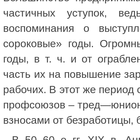
частичных уступок, в
воспоминания о выступ
сороковые» годы. Огромн
годы, в т. ч. и от ограбл
часть их на повышение за
рабочих. В этот же перио
профсоюзов – тред—юнио
взносами от безработицы, 
В 50–60–е гг. XIX в. А