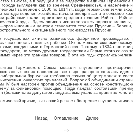
тво в Союзе, а в будущем и за лидерство в едином Германском г
е города выглядели как во времена Средневековья, и население и
ном I за период с 1800 по 1814 гг., когда германские земли вход
е методы ведения хозяйства начали внедряться и в сельское хо
ии районами стали территории среднего течения Рейна – Рейнс
 железной руды. Здесь активно использовались паровые машины
во—промышленным центром становится столица Пруссии – Берлин,
остроительного и ситценабивного производства Пруссии.
их государствах активно развивалось фабричное производство,
ь численность наемных рабочих. Очень мешали экономическому ра
вами, входившими в Германский союз. Поэтому в 1834 г. по ини
осударств, но между другими государствами Германского союза 
мых через эти границы товаров. В эти же годы строились железны
звитию Германского Союза мешали внутренние противоречия
разованных слоях населения все шире распространялась идея 
я либеральная буржуазия требовала созыва общегерманского сосл
ичтожения юнкерских привилегий. Вопрос об объединении страны
м IV был настроен против объединения на основе конституцион
к нему за финансовой помощью. Тогда ландтаг, состоявший преим
н (большинство депутатов ландтага выступало за принятие констит
ономический кризис, вызвавший резкое обострение внутриполитичес
Назад
Оглавление
Далее
-->