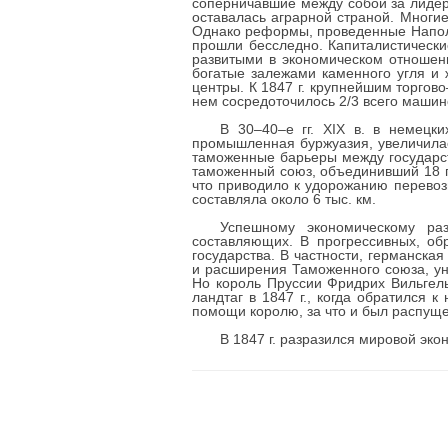
соперничавшие между собой за лидерс
оставалась аграрной страной. Многи
Однако реформы, проведенные Наполео
прошли бесследно. Капиталистически
развитыми в экономическом отношен
богатые залежами каменного угля и
центры. К 1847 г. крупнейшим торго
нем сосредоточилось 2/3 всего машин
В 30–40–е гг. XIX в. в немецк
промышленная буржуазия, увеличилас
таможенные барьеры между государст
таможенный союз, объединивший 18 г
что приводило к удорожанию перевози
составляла около 6 тыс. км.
Успешному экономическому ра
составляющих. В прогрессивных, об
государства. В частности, германска
и расширения Таможенного союза, ун
Но король Пруссии Фридрих Вильгель
ландтаг в 1847 г., когда обратился 
помощи королю, за что и был распуще
В 1847 г. разразился мировой эк