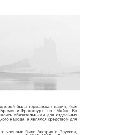
которой была германская нация, был
ек, Бремен и Франкфурт—на—Майне. Во
лялись обязательными для отдельных
кого народа, а являлся средством для
его членами были Австрия и Пруссия,