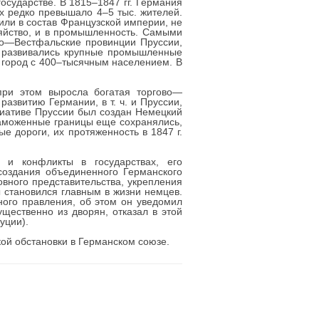
осударстве. В 1815–1847 гг. Германия
х редко превышало 4–5 тыс. жителей.
или в состав Французской империи, не
зяйство, и в промышленность. Самыми
ко—Вестфальские провинции Пруссии,
, развивались крупные промышленные
 город с 400–тысячным населением. В
 при этом выросла богатая торгово—
звитию Германии, в т. ч. и Пруссии,
циативе Пруссии был создан Немецкий
таможенные границы еще сохранялись,
е дороги, их протяженность в 1847 г.
 и конфликты в государствах, его
создания объединенного Германского
овного представительства, укрепления
 становился главным в жизни немцев.
ного правления, об этом он уведомил
ущественно из дворян, отказал в этой
уции).
кой обстановки в Германском союзе.