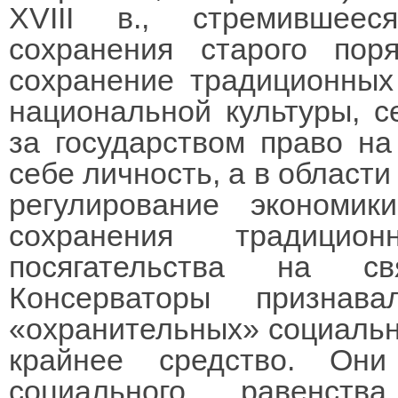
XVIII в., стремившеес
сохранения старого пор
сохранение традиционных 
национальной культуры, с
за государством право н
себе личность, а в области
регулирование экономи
сохранения традици
посягательства на св
Консерваторы признав
«охранительных» социальн
крайнее средство. Он
социального равенст