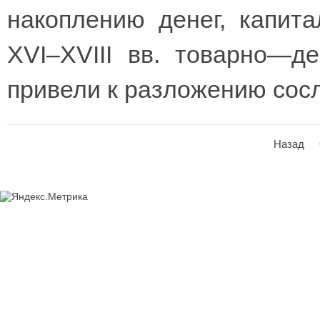
накоплению денег, капит
XVI–XVIII вв. товарно—д
привели к разложению сосл
Назад